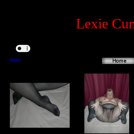
Lexie Cu
Share
|